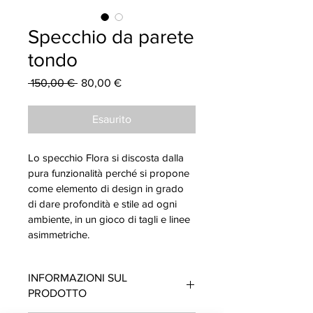
Specchio da parete
tondo
Prezzo
Prezzo
 150,00 € 
80,00 €
regolare
scontato
Esaurito
Lo specchio Flora si discosta dalla 
pura funzionalità perché si propone 
come elemento di design in grado 
di dare profondità e stile ad ogni 
ambiente, in un gioco di tagli e linee 
asimmetriche.
INFORMAZIONI SUL
PRODOTTO